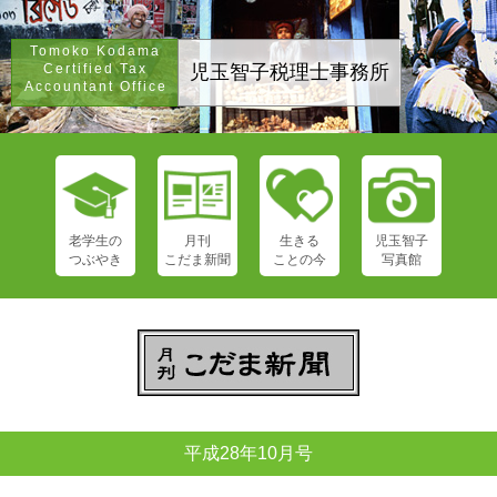
Tomoko Kodama
Certified Tax
児玉智子税理士事務所
Accountant Office
老学生の
月刊
生きる
児玉智子
つぶやき
こだま新聞
ことの今
写真館
平成28年10月号