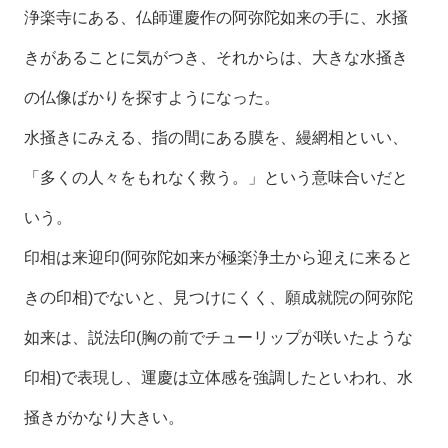
浄楽寺にある、仏師運慶作の阿弥陀如来の手に、水掻
きがあることに気がつき、それからは、大きな水掻き
の仏像ばかりを探すようになった。
水掻きにみえる、指の間にある膜を、縵網相といい、
「多くの人々をもれなく救う。」という意味合いだと
いう。
印相は来迎印(阿弥陀如来が極楽浄土から迎えに来ると
きの印相)でないと、見つけにくく、願成就院の阿弥陀
如来は、説法印(胸の前でチューリップが咲いたような
印相)で表現し、運慶は立体感を強調したといわれ、水
掻きがかなり大きい。