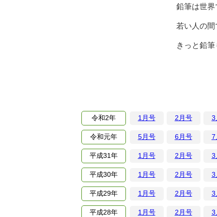
鉛筆は世界
若い人の間
きっと鉛筆
令和
2年
1月号
2月号
令和
元年
5月号
6月号
平成
31年
1月号
2月号
平成
30年
1月号
2月号
平成
29年
1月号
2月号
平成
28年
1月号
2月号