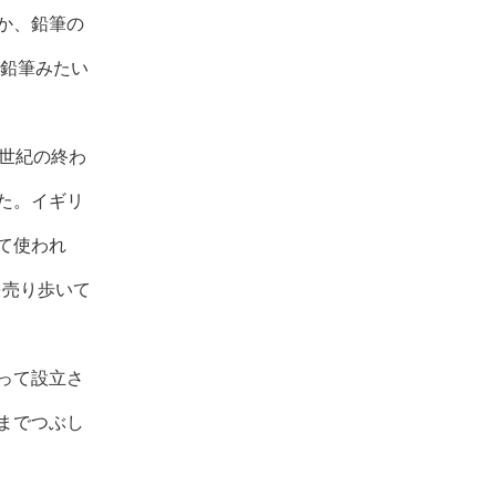
か、鉛筆の
も鉛筆みたい
世紀の終わ
た。イギリ
て使われ
を売り歩いて
って設立さ
までつぶし