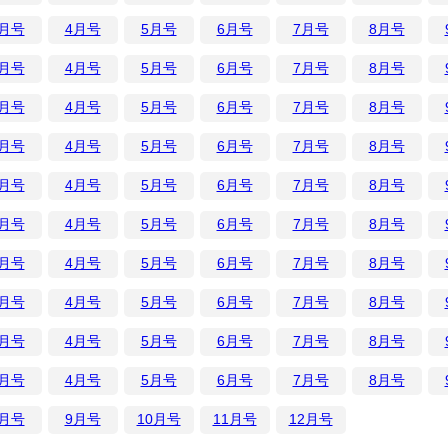
3月号
4月号
5月号
6月号
7月号
8月号
3月号
4月号
5月号
6月号
7月号
8月号
3月号
4月号
5月号
6月号
7月号
8月号
3月号
4月号
5月号
6月号
7月号
8月号
3月号
4月号
5月号
6月号
7月号
8月号
3月号
4月号
5月号
6月号
7月号
8月号
3月号
4月号
5月号
6月号
7月号
8月号
3月号
4月号
5月号
6月号
7月号
8月号
3月号
4月号
5月号
6月号
7月号
8月号
3月号
4月号
5月号
6月号
7月号
8月号
8月号
9月号
10月号
11月号
12月号