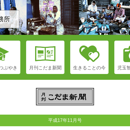
務所
つぶやき
月刊
こだま新聞
生きる
ことの今
児玉
平成17年11月号