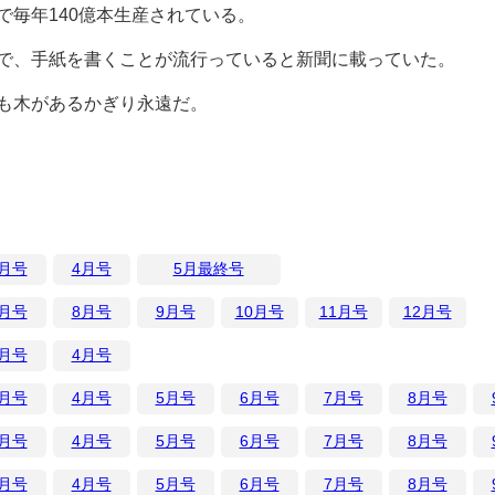
で毎年140億本生産されている。
で、手紙を書くことが流行っていると新聞に載っていた。
も木があるかぎり永遠だ。
3月号
4月号
5月最終号
7月号
8月号
9月号
10月号
11月号
12月号
3月号
4月号
3月号
4月号
5月号
6月号
7月号
8月号
3月号
4月号
5月号
6月号
7月号
8月号
3月号
4月号
5月号
6月号
7月号
8月号