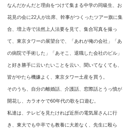
なんだかんだと理由をつけて集まる中学の同級生、お
花見の会に22人が出席、幹事がつくったツアー旗に集
合、増上寺で法然上人法要を見て、集合写真を撮っ
て、東京タワーの展望台で、「あれが俺の会社」「あ
の病院で手術した」「あそこ、退職した会社のビル」
と好き勝手に云いたいことを云い、聞いてなくても、
皆がやたら機嫌よく、東京タワー土産を買う。
そのうち、自分の離婚話、介護話、窓際話とうっ憤が
開花し、カラオケで60年代の歌を口遊む。
私達は、テレビを見たければ近所の電気屋さんに行
き、東大でも中卒でも教養に大差なく、先生に殴ら