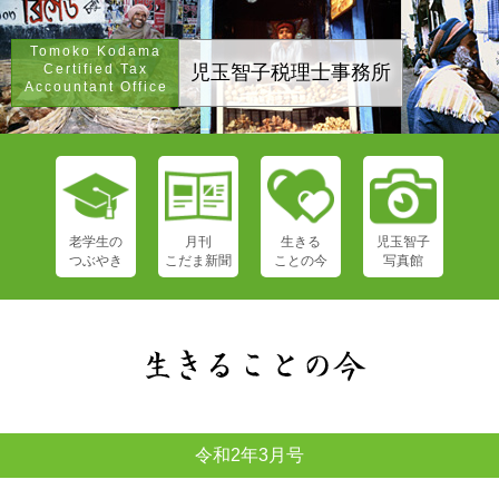
Tomoko Kodama
Certified Tax
児玉智子税理士事務所
Accountant Office
老学生の
月刊
生きる
児玉智子
つぶやき
こだま新聞
ことの今
写真館
令和2年3月号