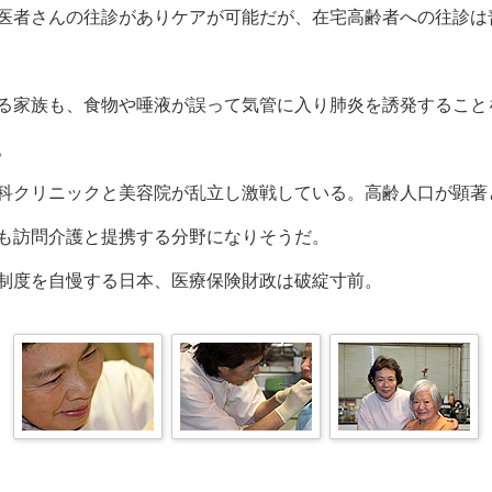
医者さんの往診がありケアが可能だが、在宅高齢者への往診は
る家族も、食物や唾液が誤って気管に入り肺炎を誘発すること
。
科クリニックと美容院が乱立し激戦している。高齢人口が顕著
も訪問介護と提携する分野になりそうだ。
制度を自慢する日本、医療保険財政は破綻寸前。