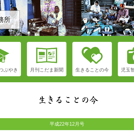
務所
つぶやき
月刊
こだま新聞
生きる
ことの今
児玉
平成22年12月号