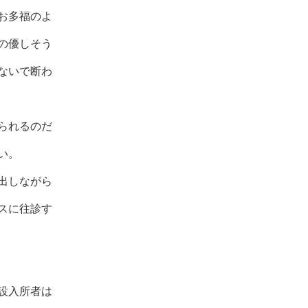
お多福のよ
の優しそう
ないで断わ
られるのだ
い。
出しながら
スに往診す
設入所者は