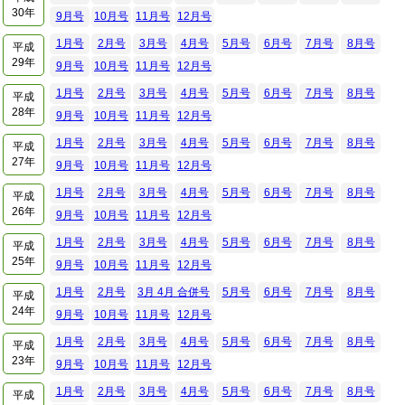
30年
9月号
10月号
11月号
12月号
1月号
2月号
3月号
4月号
5月号
6月号
7月号
8月号
平成
29年
9月号
10月号
11月号
12月号
1月号
2月号
3月号
4月号
5月号
6月号
7月号
8月号
平成
28年
9月号
10月号
11月号
12月号
1月号
2月号
3月号
4月号
5月号
6月号
7月号
8月号
平成
27年
9月号
10月号
11月号
12月号
1月号
2月号
3月号
4月号
5月号
6月号
7月号
8月号
平成
26年
9月号
10月号
11月号
12月号
1月号
2月号
3月号
4月号
5月号
6月号
7月号
8月号
平成
25年
9月号
10月号
11月号
12月号
1月号
2月号
3月 4月 合併号
5月号
6月号
7月号
8月号
平成
24年
9月号
10月号
11月号
12月号
1月号
2月号
3月号
4月号
5月号
6月号
7月号
8月号
平成
23年
9月号
10月号
11月号
12月号
1月号
2月号
3月号
4月号
5月号
6月号
7月号
8月号
平成