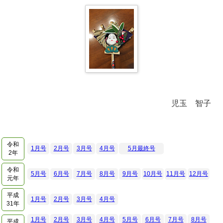
児玉 智子
令和
1月号
2月号
3月号
4月号
5月最終号
2年
令和
5月号
6月号
7月号
8月号
9月号
10月号
11月号
12月号
元年
平成
1月号
2月号
3月号
4月号
31年
1月号
2月号
3月号
4月号
5月号
6月号
7月号
8月号
平成