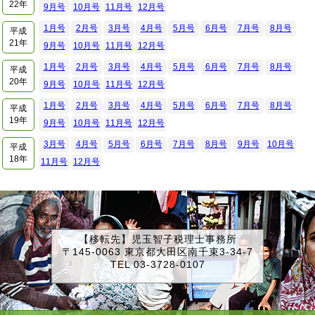
22年
9月号
10月号
11月号
12月号
1月号
2月号
3月号
4月号
5月号
6月号
7月号
8月号
平成
21年
9月号
10月号
11月号
12月号
1月号
2月号
3月号
4月号
5月号
6月号
7月号
8月号
平成
20年
9月号
10月号
11月号
12月号
1月号
2月号
3月号
4月号
5月号
6月号
7月号
8月号
平成
19年
9月号
10月号
11月号
12月号
3月号
4月号
5月号
6月号
7月号
8月号
9月号
10月号
平成
18年
11月号
12月号
【移転先】児玉智子税理士事務所
〒145-0063 東京都大田区南千束3-34-7
TEL 03-3728-0107