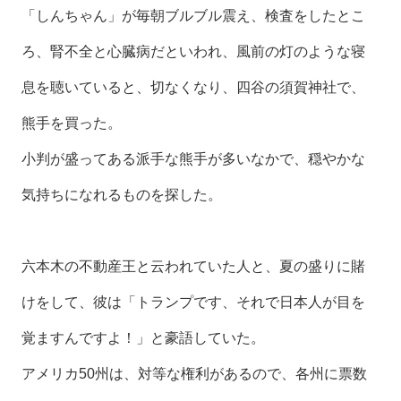
「しんちゃん」が毎朝ブルブル震え、検査をしたとこ
ろ、腎不全と心臓病だといわれ、風前の灯のような寝
息を聴いていると、切なくなり、四谷の須賀神社で、
熊手を買った。
小判が盛ってある派手な熊手が多いなかで、穏やかな
気持ちになれるものを探した。
六本木の不動産王と云われていた人と、夏の盛りに賭
けをして、彼は「トランプです、それで日本人が目を
覚ますんですよ！」と豪語していた。
アメリカ50州は、対等な権利があるので、各州に票数