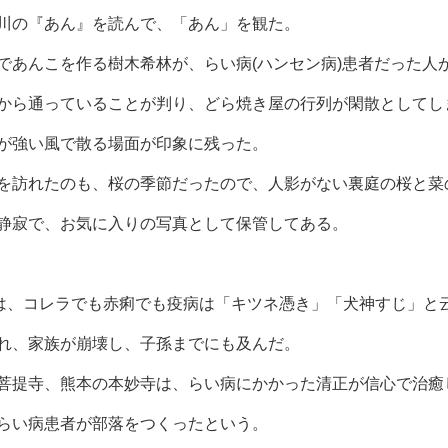
川の『あん』を読んで、「あん」を観た。
であんこを作る樹木希林が、らい病(ハンセン病)患者だった人
から通っていることが判り、どら焼き屋の行列が閑散としてし
が強い風で散る場面が印象に残った。
を訪れたのも、桜の季節だったので、人影がない裏庭の桜と菜
静寂で、お気に入りの写真として保管してある。
前は、コレラでも赤痢でも疫病は「キツネ憑き」「犬神すじ」と
れ、家族が崩壊し、子孫までにも及んだ。
菩提寺、熊本の本妙寺は、らい病にかかった清正が信心で治癒
らい病患者が部落をつくったという。