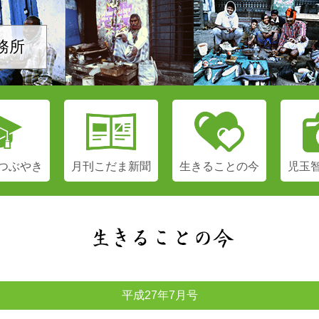
務所
つぶやき
月刊
こだま新聞
生きる
ことの今
児玉
平成27年7月号