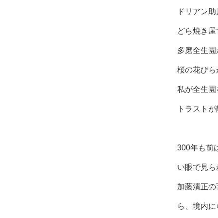
ドリアン助
どら焼き屋
多磨全生園
桜の花びら
私が全生園
トラストが
300年も
い眼で見ら
加藤清正の
ら、境内に