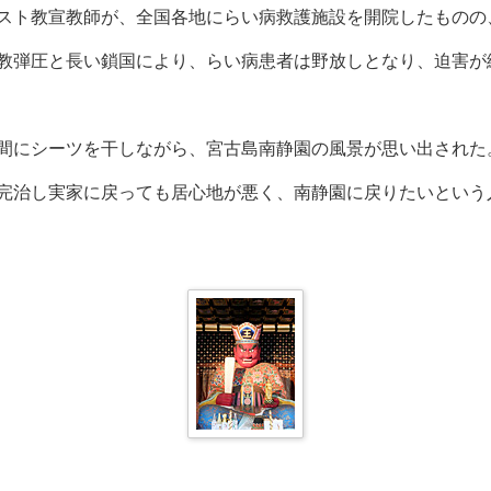
スト教宣教師が、全国各地にらい病救護施設を開院したものの
教弾圧と長い鎖国により、らい病患者は野放しとなり、迫害が
間にシーツを干しながら、宮古島南静園の風景が思い出された
完治し実家に戻っても居心地が悪く、南静園に戻りたいという