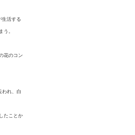
が生活する
まう。
の花のコン
云われ、白
したことか