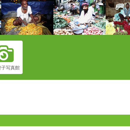
智子
写真館