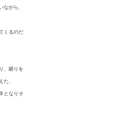
いながら、
てくるのだ
り、廻りを
えた。
年となりそ