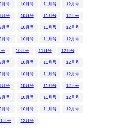
9月号
10月号
11月号
12月号
9月号
10月号
11月号
12月号
9月号
10月号
11月号
12月号
9月号
10月号
11月号
12月号
月号
10月号
11月号
12月号
9月号
10月号
11月号
12月号
9月号
10月号
11月号
12月号
9月号
10月号
11月号
12月号
9月号
10月号
11月号
12月号
9月号
10月号
11月号
12月号
11月号
12月号