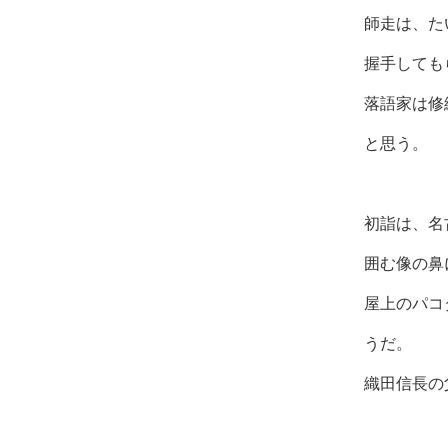
師走は、た
握手しても
落語家は修
と思う。
初詣は、名
囲む像の鼻
屋上のパコ
うだ。
織田信長の